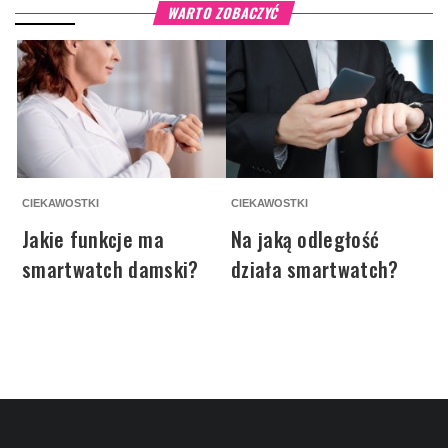
WARTO ZOBACZYĆ
CIEKAWOSTKI
CIEKAWOSTKI
P
Jakie funkcje ma
Na jaką odległość
smartwatch damski?
działa smartwatch?