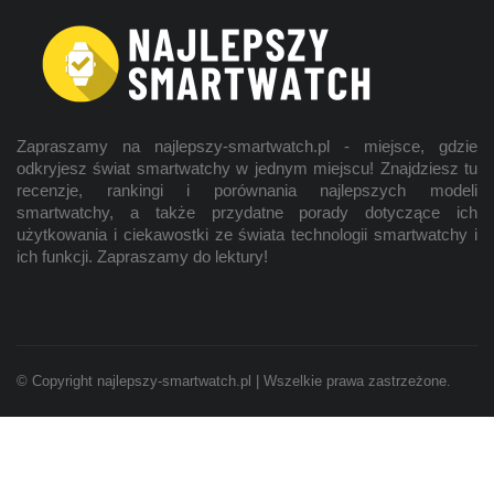
Zapraszamy na najlepszy-smartwatch.pl - miejsce, gdzie
odkryjesz świat smartwatchy w jednym miejscu! Znajdziesz tu
recenzje, rankingi i porównania najlepszych modeli
smartwatchy, a także przydatne porady dotyczące ich
użytkowania i ciekawostki ze świata technologii smartwatchy i
ich funkcji. Zapraszamy do lektury!
© Copyright najlepszy-smartwatch.pl | Wszelkie prawa zastrzeżone.