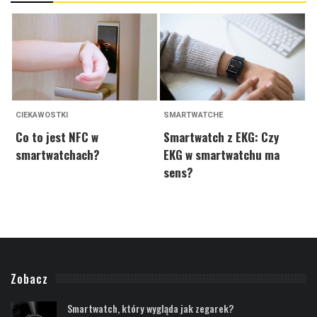
CIEKAWOSTKI
SMARTWATCHE
C
Co to jest NFC w
Smartwatch z EKG: Czy
R
smartwatchach?
EKG w smartwatchu ma
ś
sens?
Zobacz
Smartwatch, który wygląda jak zegarek?