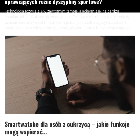
uprawiających różne dyscypliny sportowe?
Technologia rozwija się w zawrotnym tempie, a jednym z jej najbardziej
popularnych produktów są smartwatche. Te nowoczesne urządzenia zyskały
uznanie zarówno wśród miłośników sportu, jak i osób dbających o zdrowie.
Smartwatche nie tylko odmierzają czas, ale oferują wiele funkcji wspierających...
Smartwatche dla osób z cukrzycą – jakie funkcje
mogą wspierać...