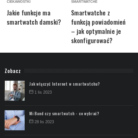
CIEKAWOSTKI
SMARTWATCHE
S
Jakie funkcje ma
Smartwatche z
smartwatch damski?
funkcją powiadomień
– jak optymalnie je
skonfigurować?
Zobacz
Jak włączyć Internet w smartwatchu?
1 lis 2023
Mi Band czy smartwatch - co wybrać?
28 lis 2023