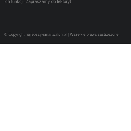
ich funkcji. Zapraszamy do lektury!
© Copyright najlepszy-smartwatch.pl | Wszelkie prawa zastrzeżone.